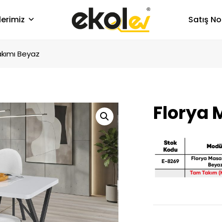
lerimiz
Satış No
akımı Beyaz
Florya 