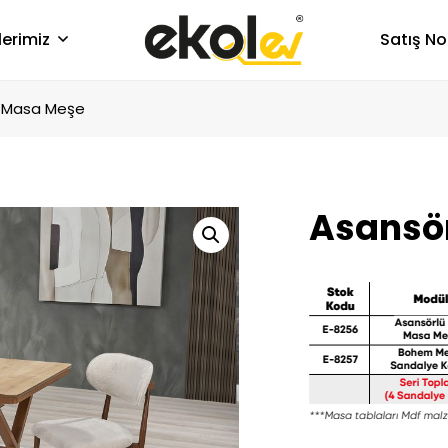
lerimiz
Satış No
f Masa Meşe
Asansö