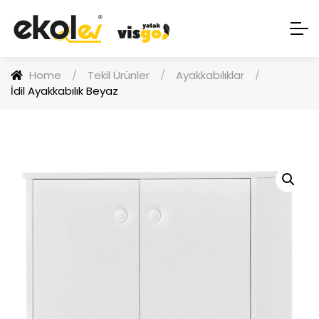
Home
/
Tekil Ürünler
/
Ayakkabılıklar
/
İdil Ayakkabılık Beyaz